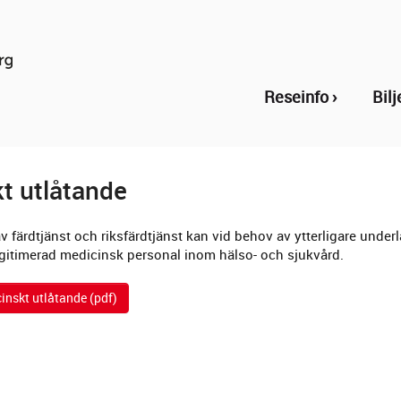
Reseinfo
Bilj
t utlåtande
färdtjänst och riksfärdtjänst kan vid behov av ytterligare underl
egitimerad medicinsk personal inom hälso- och sjukvård.
inskt utlåtande (pdf)