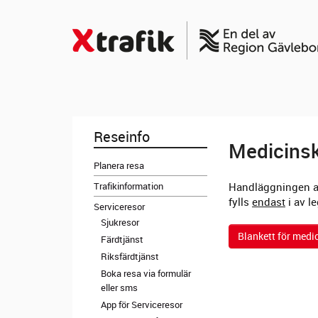
Reseinfo
Medicinsk
Planera resa
Trafikinformation
Handläggningen av 
fylls
endast
i av l
Serviceresor
Sjukresor
Blankett för medic
Färdtjänst
Riksfärdtjänst
Boka resa via formulär
eller sms
App för Serviceresor