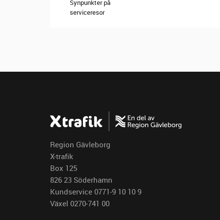
Synpunkter på
serviceresor
Region Gävleborg
X-trafik
Box 125
826 23 Söderhamn
Kundservice 0771-9 10 10 9
Växel 0270-741 00