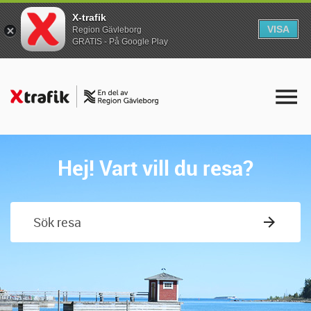
X-trafik
VISA
Region Gävleborg
GRATIS - På Google Play
Hej! Vart vill du resa?
Sök resa