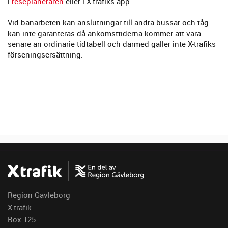
i
reseplaneraren
eller i X-trafiks app.
Vid banarbeten kan anslutningar till andra bussar och tåg
kan inte garanteras då ankomsttiderna kommer att vara
senare än ordinarie tidtabell och därmed gäller inte X-trafiks
förseningsersättning.
Region Gävleborg
X-trafik
Box 125