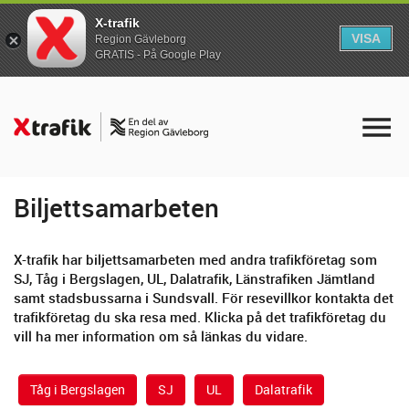
X-trafik
VISA
Region Gävleborg
GRATIS - På Google Play
Biljettsamarbeten
X-trafik har biljettsamarbeten med andra trafikföretag som
SJ, Tåg i Bergslagen, UL, Dalatrafik, Länstrafiken Jämtland
samt stadsbussarna i Sundsvall. För resevillkor kontakta det
trafikföretag du ska resa med. Klicka på det trafikföretag du
vill ha mer information om så länkas du vidare.
Tåg i Bergslagen
SJ
UL
Dalatrafik