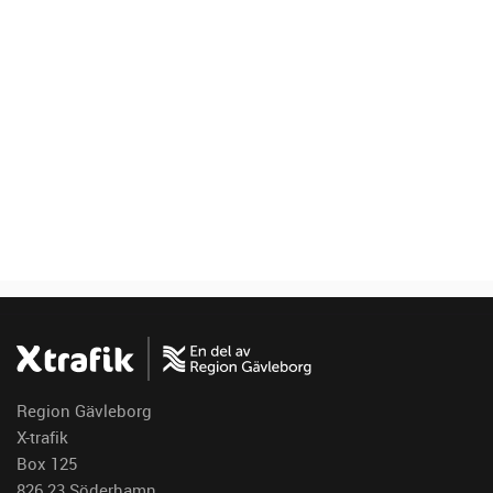
Region Gävleborg
X-trafik
Box 125
826 23 Söderhamn