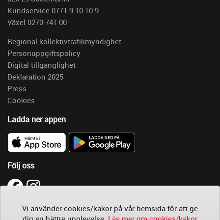
Kundservice 0771-9 10 10 9
Växel 0270-741 00
Regional kollektivtrafikmyndighet
Personuppgiftspolicy
Digital tillgänglighet
Deklaration 2025
Press
Cookies
Ladda ner appen
Följ oss
Läs
Vi använder cookies/kakor på vår hemsida för att ge
mer
dig en bättre upplevelse.
Läs mer om cookies/kakor