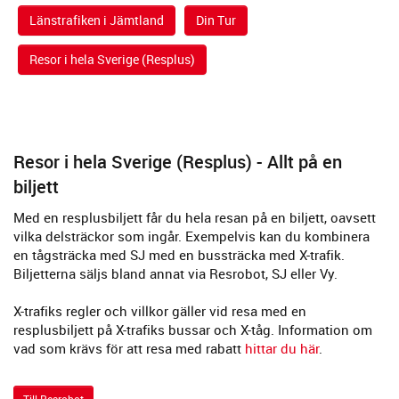
Länstrafiken i Jämtland
Din Tur
Resor i hela Sverige (Resplus)
Resor i hela Sverige (Resplus) - Allt på en
biljett
Med en resplusbiljett får du hela resan på en biljett, oavsett
vilka delsträckor som ingår. Exempelvis kan du kombinera
en tågsträcka med SJ med en bussträcka med X-trafik.
Biljetterna säljs bland annat via Resrobot, SJ eller Vy.
X-trafiks regler och villkor gäller vid resa med en
resplusbiljett på X-trafiks bussar och X-tåg. Information om
vad som krävs för att resa med rabatt
hittar du här
.