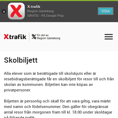
X-trafik
VISA
Region Gävleborg
GRATIS - På Google Play
Skolbiljett
Alla elever som är berättigade till skolskjuts eller är
resebidragsberättigade får en skolbiljett för resor till och från
skolan av kommunen. Biljetten kan inte köpas av
privatpersoner.
Biljetten är personlig och skall för att vara giltig, vara märkt
med namn och födelsenummer. Den gäller för obegränsat
antal resor från morgonen fram till kl. 18.00 under skoldagar
på följande trafik: