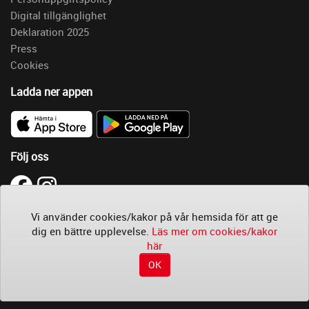
Digital tillgänglighet
Deklaration 2025
Press
Cookies
Ladda ner appen
Följ oss
Läs
Vi använder cookies/kakor på vår hemsida för att ge
mer
dig en bättre upplevelse.
Läs mer om cookies/kakor
om
här
cookies/kakor
OK