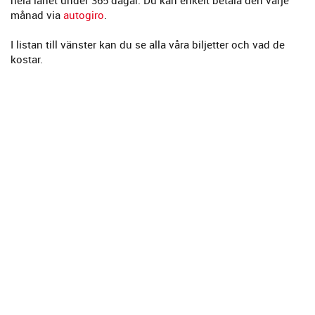
hela länet under 365 dagar. Du kan enkelt betala den varje
månad via
autogiro
.
I listan till vänster kan du se alla våra biljetter och vad de
kostar.