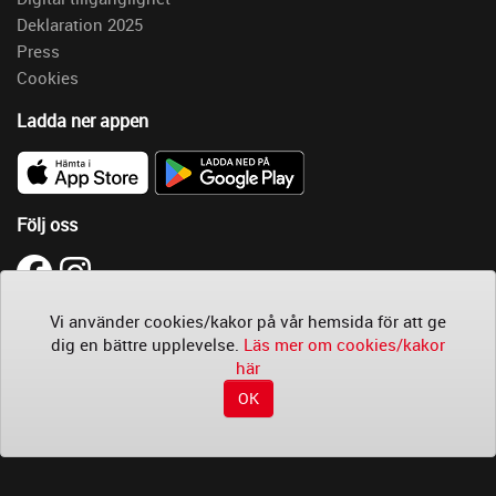
Deklaration 2025
Press
Cookies
Ladda ner appen
Följ oss
Läs
Vi använder cookies/kakor på vår hemsida för att ge
mer
dig en bättre upplevelse.
Läs mer om cookies/kakor
om
här
cookies/kakor
OK