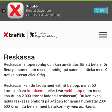
X-trafik
VISA
Region Gävleborg
GRATIS - På Google Play
Reskassa
Reskassan är opersonlig och kan användas för att betala för
flera personer som reser samtidigt på samma sträcka med X-
trafiks bussar eller X-tåg.
Reskassan kan du ladda med valfritt belopp, minst 50
kronor, på ett
kundcenter
eller i vår
webbshop
(som mest
kan du ha 2 000 kronor laddad i reskassan). Du kan även
ladda reskassa ombord på X-tågen för jämna hundratal 200-
500 kr om du betalar med betalkort -
ej med kontanter.